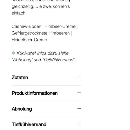
gleichzeitig. Die zwei können's
einfach!
Cashew-Boden | Himbeer-Creme |
Gefriergetrocknete Himbeeren |
Heidelbeer-Creme
❆
Kühlware! Infos dazu siehe
"Abholung" und "Tiefkühlversand".
Zutaten
Cashewkerne
, Datteln,
Produktinformationen
Himbeerpüree, Heidelbeerpüree,
Süßungsmittel: Xylit*, Kokosraspeln,
Größe: ca. 5 x 5 x 3cm
Kokosöl, Himbeeren, Zitronensaft,
Abholung
Gewicht: ca. 65g
Salz, Vanilleextrakt, Natürliches
Haltbarkeit: 5 Tage im Kühlschrank,
Eure Bestellung kann direkt in
Aroma (Heidelbeergeschmack)
6 Monate im Gefrierfach
Tiefkühlversand
unserer Produktionsküche abgeholt