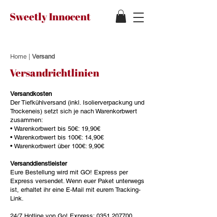
Sweetly Innocent
Home
|
Versand
Versandrichtlinien
Versandkosten
Der Tiefkühlversand (inkl. Isolierverpackung und
Trockeneis) setzt sich je nach Warenkorbwert
zusammen:
• Warenkorbwert bis 50€: 19,90€
• Warenkorbwert bis 100€: 14,90€
• Warenkorbwert über 100€: 9,90€
Versanddienstleister​
Eure Bestellung wird mit GO! Express per
Express versendet. Wenn euer Paket unterwegs
ist, erhaltet ihr eine E-Mail mit eurem Tracking-
Link.
24/7 Hotline von Go! Express:
0351 207700