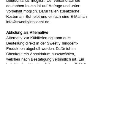
Deutschlands möglich.
Der Versand auf die
deutschen Inseln ist auf Anfrage und unter
Vorbehalt möglich. Dafür fallen zusätzliche
Kosten an. Schreibt uns einfach eine E-Mail an
info@sweetlyinnocent.de
.
Abholung als Alternative
Alternativ zur Kühllieferung kann eure
Bestellung direkt in der Sweetly Innocent-
Produktion abgeholt werden. Dafür ist im
Checkout ein Abholdatum auszuwählen,
welches nach Bestätigung verbindlich ist. Ein
individueller Abholtermin kann auch per E-Mail
vereinbart werden:
info@sweetlyinnocent.de
.
Bei Bestellung bis Sonntag 24.00 Uhr, ist eine
Abholung ab dem darauffolgenden Mittwoch
möglich.
Abholadresse: Sweetly Innocent, Reinberger
Dorfstraße 5A, 01744 Dippoldiswalde.
zurück zum Shop