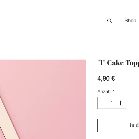
Shop
"1" Cake Top
Preis
4,90 €
Anzahl
*
in 