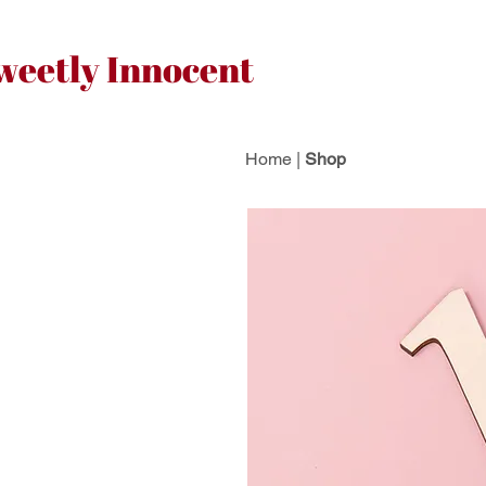
weetly Innocent
Home
|
Shop