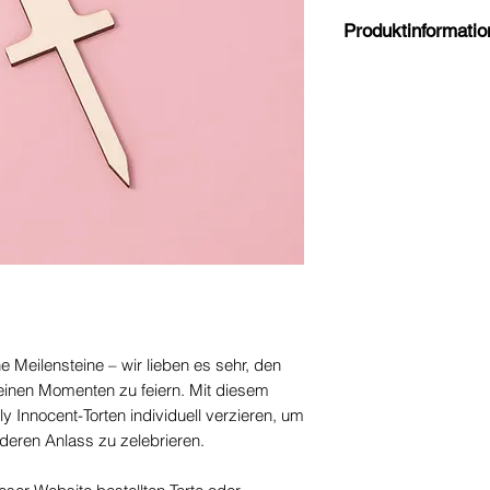
Produktinformati
Größe (ohne Stab): 3
Nur in Verbindung mi
bestellten Torte ode
e Meilensteine – wir lieben es sehr, den
leinen Momenten zu feiern. Mit diesem
y Innocent-Torten individuell verzieren, um
deren Anlass zu zelebrieren.